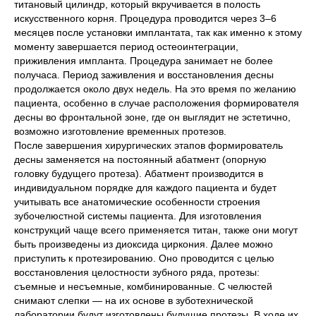
титановый цилиндр, который вкручивается в полость
искусственного корня. Процедура проводится через 3–6
месяцев после установки имплантата, так как именно к этому
моменту завершается период остеоинтеграции,
приживления импланта. Процедура занимает не более
получаса. Период заживления и восстановления десны
продолжается около двух недель. На это время по желанию
пациента, особенно в случае расположения формирователя
десны во фронтальной зоне, где он выглядит не эстетично,
возможно изготовление временных протезов.
После завершения хирургических этапов формирователь
десны заменяется на постоянный абатмент (опорную
головку будущего протеза). Абатмент производится в
индивидуальном порядке для каждого пациента и будет
учитывать все анатомические особенности строения
зубочелюстной системы пациента. Для изготовления
конструкций чаще всего применяется титан, также они могут
быть произведены из диоксида циркония. Далее можно
приступить к протезированию. Оно проводится с целью
восстановления целостности зубного ряда, протезы:
съемные и несъемные, комбинированные. С челюстей
снимают слепки — на их основе в зуботехнической
лаборатории будут изготовлены будущие протезы. В ходе их