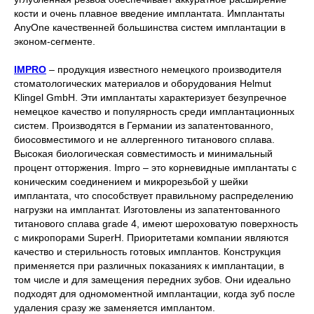
кости и очень плавное введение имплантата. Имплантаты
AnyOne качественней большинства систем имплантации в
эконом-сегменте.
IMPRO
– продукция известного немецкого производителя
стоматологических материалов и оборудования Helmut
Klingel GmbH. Эти имплантаты характеризует безупречное
немецкое качество и популярность среди имплантационных
систем. Производятся в Германии из запатентованного,
биосовместимого и не аллергенного титанового сплава.
Высокая биологическая совместимость и минимальный
процент отторжения. Impro – это корневидные имплантаты с
коническим соединением и микрорезьбой у шейки
имплантата, что способствует правильному распределению
нагрузки на имплантат. Изготовлены из запатентованного
титанового сплава grade 4, имеют шероховатую поверхность
с микропорами SuperH. Приоритетами компании являются
качество и стерильность готовых имплантов. Конструкция
применяется при различных показаниях к имплантации, в
том числе и для замещения передних зубов. Они идеально
подходят для одномоментной имплантации, когда зуб после
удаления сразу же заменяется имплантом.