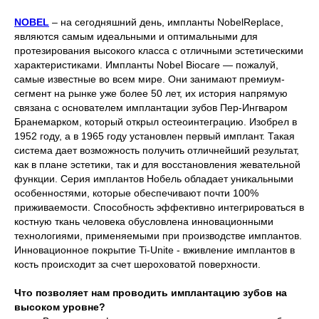
NOBEL
– на сегодняшний день, импланты NobelReplace,
являются самым идеальными и оптимальными для
протезирования высокого класса с отличными эстетическими
характеристиками. Импланты Nobel Biocare — пожалуй,
самые известные во всем мире. Они занимают премиум-
сегмент на рынке уже более 50 лет, их история напрямую
связана с основателем имплантации зубов Пер-Ингваром
Бранемарком, который открыл остеоинтеграцию. Изобрел в
1952 году, а в 1965 году установлен первый имплант. Такая
система дает возможность получить отличнейший результат,
как в плане эстетики, так и для восстановления жевательной
функции. Серия имплантов Нобель обладает уникальными
особенностями, которые обеспечивают почти 100%
приживаемости. Способность эффективно интегрироваться в
костную ткань человека обусловлена инновационными
технологиями, применяемыми при производстве имплантов.
Инновационное покрытие Ti-Unite - вживление имплантов в
кость происходит за счет шероховатой поверхности.
Что позволяет нам проводить имплантацию зубов на
высоком уровне?