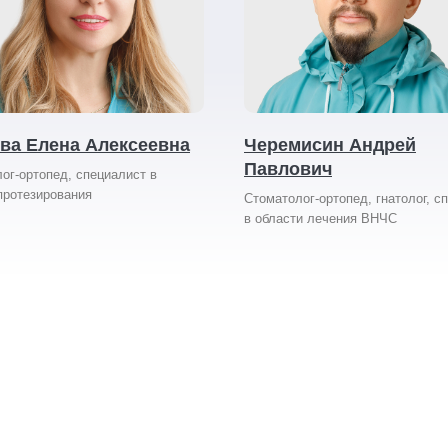
ва Елена Алексеевна
Черемисин Андрей
Павлович
ог-ортопед, специалист в
протезирования
Стоматолог-ортопед, гнатолог, с
в области лечения ВНЧС