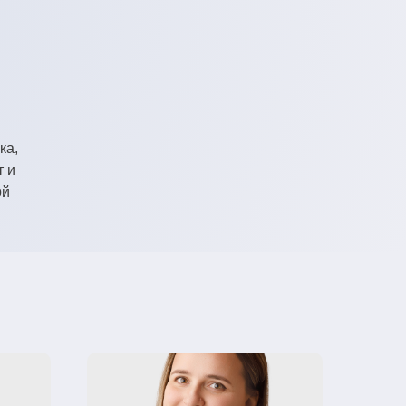
ка,
т и
ой