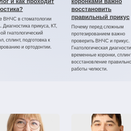
лог и как проходит
коронками важно
остика?
восстановить
правильный прикус
е ВНЧС в стоматологии
 Диагностика прикуса, КТ,
Почему перед сложным
ой гнатологический
протезированием важно
л, сплинт, подготовка к
проверить ВНЧС и прикус.
ированию и ортодонтии.
Гнатологическая диагности
временные коронки, сплин
восстановление правильн
работы челюсти.