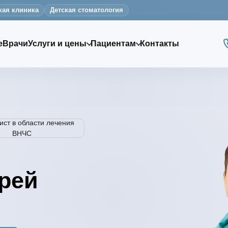
кая клиника
Детская стоматология
е
Врачи
Услуги и цены
Пациентам
Контакты
ст в области лечения
ВНЧС
рей