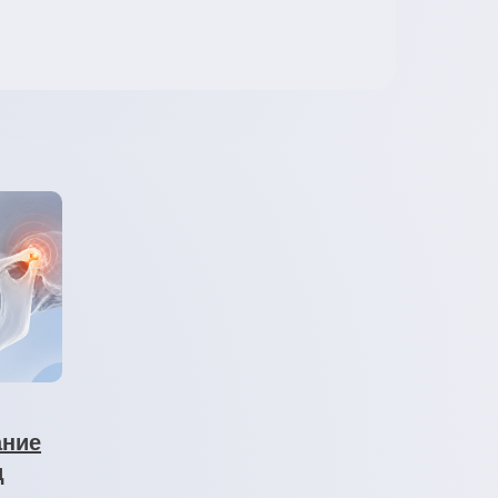
ание
д